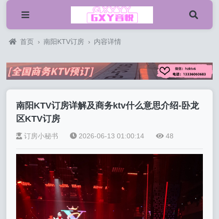
首页
›
南阳KTV订房
›
内容详情
南阳KTV订房详解及商务ktv什么意思介绍-卧龙
区KTV订房
订房小秘书
2026-06-13 01:00:14
48